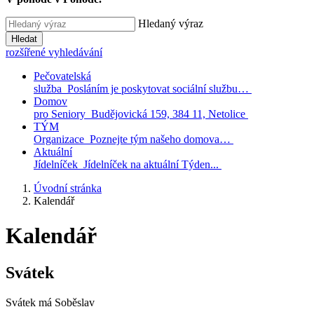
Hledaný výraz
Hledat
rozšířené vyhledávání
Pečovatelská
služba
Posláním je poskytovat sociální službu…
Domov
pro Seniory
Budějovická 159, 384 11, Netolice
TÝM
Organizace
Poznejte tým našeho domova…
Aktuální
Jídelníček
Jídelníček na aktuální Týden...
Úvodní stránka
Kalendář
Kalendář
Svátek
Svátek má
Soběslav