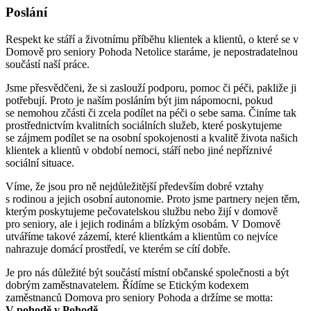
Poslání
Respekt ke stáří a životnímu příběhu klientek a klientů, o které se v
Domově pro seniory Pohoda Netolice staráme, je nepostradatelnou
součástí naší práce.
Jsme přesvědčeni, že si zaslouží podporu, pomoc či péči, pakliže ji
potřebují. Proto je naším posláním být jim nápomocni, pokud
se nemohou zčásti či zcela podílet na péči o sebe sama. Činíme tak
prostřednictvím kvalitních sociálních služeb, které poskytujeme
se zájmem podílet se na osobní spokojenosti a kvalitě života našich
klientek a klientů v období nemoci, stáří nebo jiné nepříznivé
sociální situace.
Víme, že jsou pro ně nejdůležitější především dobré vztahy
s rodinou a jejich osobní autonomie. Proto jsme partnery nejen těm,
kterým poskytujeme pečovatelskou službu nebo žijí v domově
pro seniory, ale i jejich rodinám a blízkým osobám. V Domově
utváříme takové zázemí, které klientkám a klientům co nejvíce
nahrazuje domácí prostředí, ve kterém se cítí dobře.
Je pro nás důležité být součástí místní občanské společnosti a být
dobrým zaměstnavatelem. Řídíme se Etickým kodexem
zaměstnanců Domova pro seniory Pohoda a držíme se motta:
V pohodě v Pohodě.