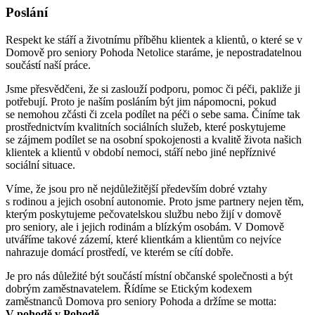
Poslání
Respekt ke stáří a životnímu příběhu klientek a klientů, o které se v
Domově pro seniory Pohoda Netolice staráme, je nepostradatelnou
součástí naší práce.
Jsme přesvědčeni, že si zaslouží podporu, pomoc či péči, pakliže ji
potřebují. Proto je naším posláním být jim nápomocni, pokud
se nemohou zčásti či zcela podílet na péči o sebe sama. Činíme tak
prostřednictvím kvalitních sociálních služeb, které poskytujeme
se zájmem podílet se na osobní spokojenosti a kvalitě života našich
klientek a klientů v období nemoci, stáří nebo jiné nepříznivé
sociální situace.
Víme, že jsou pro ně nejdůležitější především dobré vztahy
s rodinou a jejich osobní autonomie. Proto jsme partnery nejen těm,
kterým poskytujeme pečovatelskou službu nebo žijí v domově
pro seniory, ale i jejich rodinám a blízkým osobám. V Domově
utváříme takové zázemí, které klientkám a klientům co nejvíce
nahrazuje domácí prostředí, ve kterém se cítí dobře.
Je pro nás důležité být součástí místní občanské společnosti a být
dobrým zaměstnavatelem. Řídíme se Etickým kodexem
zaměstnanců Domova pro seniory Pohoda a držíme se motta:
V pohodě v Pohodě.