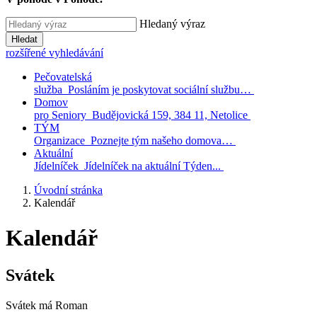
Hledaný výraz
Hledat
rozšířené vyhledávání
Pečovatelská
služba
Posláním je poskytovat sociální službu…
Domov
pro Seniory
Budějovická 159, 384 11, Netolice
TÝM
Organizace
Poznejte tým našeho domova…
Aktuální
Jídelníček
Jídelníček na aktuální Týden...
Úvodní stránka
Kalendář
Kalendář
Svátek
Svátek má
Roman