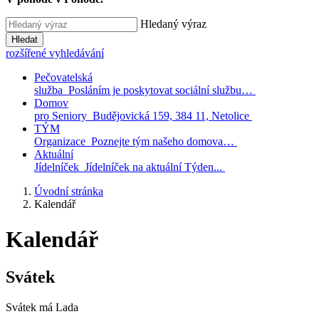
Hledaný výraz
Hledat
rozšířené vyhledávání
Pečovatelská
služba
Posláním je poskytovat sociální službu…
Domov
pro Seniory
Budějovická 159, 384 11, Netolice
TÝM
Organizace
Poznejte tým našeho domova…
Aktuální
Jídelníček
Jídelníček na aktuální Týden...
Úvodní stránka
Kalendář
Kalendář
Svátek
Svátek má
Lada