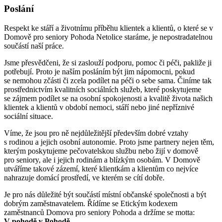
Poslání
Respekt ke stáří a životnímu příběhu klientek a klientů, o které se v
Domově pro seniory Pohoda Netolice staráme, je nepostradatelnou
součástí naší práce.
Jsme přesvědčeni, že si zaslouží podporu, pomoc či péči, pakliže ji
potřebují. Proto je naším posláním být jim nápomocni, pokud
se nemohou zčásti či zcela podílet na péči o sebe sama. Činíme tak
prostřednictvím kvalitních sociálních služeb, které poskytujeme
se zájmem podílet se na osobní spokojenosti a kvalitě života našich
klientek a klientů v období nemoci, stáří nebo jiné nepříznivé
sociální situace.
Víme, že jsou pro ně nejdůležitější především dobré vztahy
s rodinou a jejich osobní autonomie. Proto jsme partnery nejen těm,
kterým poskytujeme pečovatelskou službu nebo žijí v domově
pro seniory, ale i jejich rodinám a blízkým osobám. V Domově
utváříme takové zázemí, které klientkám a klientům co nejvíce
nahrazuje domácí prostředí, ve kterém se cítí dobře.
Je pro nás důležité být součástí místní občanské společnosti a být
dobrým zaměstnavatelem. Řídíme se Etickým kodexem
zaměstnanců Domova pro seniory Pohoda a držíme se motta:
V pohodě v Pohodě.