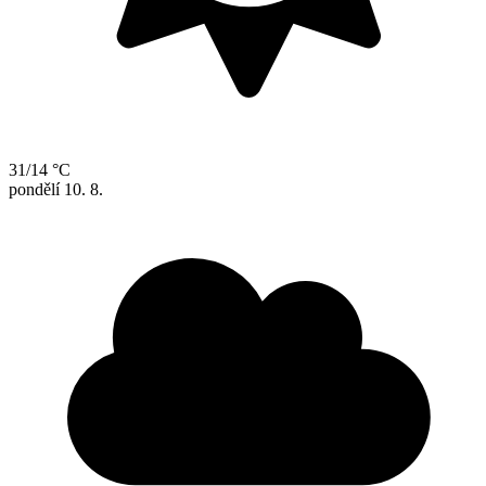
31/14 °C
pondělí
10. 8.