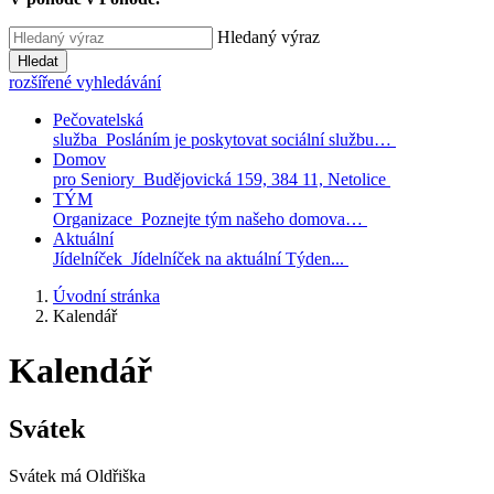
Hledaný výraz
Hledat
rozšířené vyhledávání
Pečovatelská
služba
Posláním je poskytovat sociální službu…
Domov
pro Seniory
Budějovická 159, 384 11, Netolice
TÝM
Organizace
Poznejte tým našeho domova…
Aktuální
Jídelníček
Jídelníček na aktuální Týden...
Úvodní stránka
Kalendář
Kalendář
Svátek
Svátek má
Oldřiška