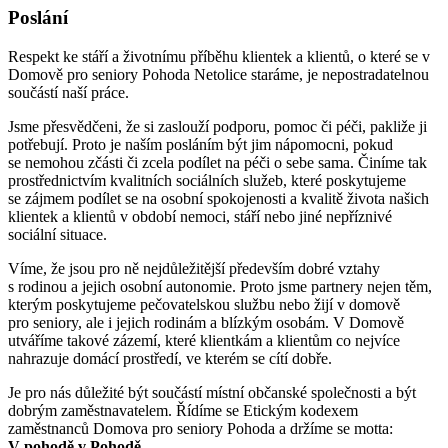
Poslání
Respekt ke stáří a životnímu příběhu klientek a klientů, o které se v
Domově pro seniory Pohoda Netolice staráme, je nepostradatelnou
součástí naší práce.
Jsme přesvědčeni, že si zaslouží podporu, pomoc či péči, pakliže ji
potřebují. Proto je naším posláním být jim nápomocni, pokud
se nemohou zčásti či zcela podílet na péči o sebe sama. Činíme tak
prostřednictvím kvalitních sociálních služeb, které poskytujeme
se zájmem podílet se na osobní spokojenosti a kvalitě života našich
klientek a klientů v období nemoci, stáří nebo jiné nepříznivé
sociální situace.
Víme, že jsou pro ně nejdůležitější především dobré vztahy
s rodinou a jejich osobní autonomie. Proto jsme partnery nejen těm,
kterým poskytujeme pečovatelskou službu nebo žijí v domově
pro seniory, ale i jejich rodinám a blízkým osobám. V Domově
utváříme takové zázemí, které klientkám a klientům co nejvíce
nahrazuje domácí prostředí, ve kterém se cítí dobře.
Je pro nás důležité být součástí místní občanské společnosti a být
dobrým zaměstnavatelem. Řídíme se Etickým kodexem
zaměstnanců Domova pro seniory Pohoda a držíme se motta:
V pohodě v Pohodě.