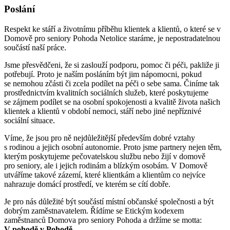
Poslání
Respekt ke stáří a životnímu příběhu klientek a klientů, o které se v
Domově pro seniory Pohoda Netolice staráme, je nepostradatelnou
součástí naší práce.
Jsme přesvědčeni, že si zaslouží podporu, pomoc či péči, pakliže ji
potřebují. Proto je naším posláním být jim nápomocni, pokud
se nemohou zčásti či zcela podílet na péči o sebe sama. Činíme tak
prostřednictvím kvalitních sociálních služeb, které poskytujeme
se zájmem podílet se na osobní spokojenosti a kvalitě života našich
klientek a klientů v období nemoci, stáří nebo jiné nepříznivé
sociální situace.
Víme, že jsou pro ně nejdůležitější především dobré vztahy
s rodinou a jejich osobní autonomie. Proto jsme partnery nejen těm,
kterým poskytujeme pečovatelskou službu nebo žijí v domově
pro seniory, ale i jejich rodinám a blízkým osobám. V Domově
utváříme takové zázemí, které klientkám a klientům co nejvíce
nahrazuje domácí prostředí, ve kterém se cítí dobře.
Je pro nás důležité být součástí místní občanské společnosti a být
dobrým zaměstnavatelem. Řídíme se Etickým kodexem
zaměstnanců Domova pro seniory Pohoda a držíme se motta:
V pohodě v Pohodě.