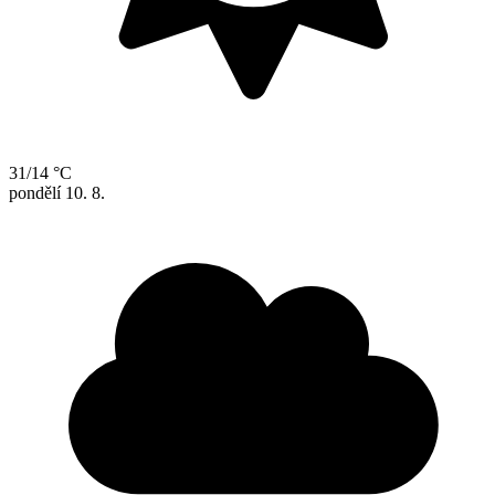
31/14 °C
pondělí
10. 8.