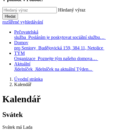
Hledaný výraz
Hledat
rozšířené vyhledávání
Pečovatelská
služba
Posláním je poskytovat sociální službu…
Domov
pro Seniory
Budějovická 159, 384 11, Netolice
TÝM
Organizace
Poznejte tým našeho domova…
Aktuální
Jídelníček
Jídelníček na aktuální Týden...
Úvodní stránka
Kalendář
Kalendář
Svátek
Svátek má
Lada