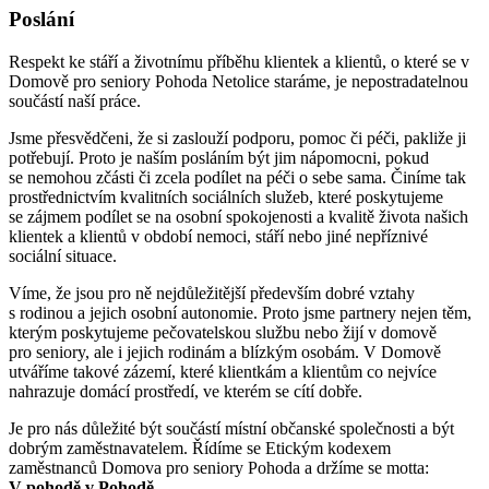
Poslání
Respekt ke stáří a životnímu příběhu klientek a klientů, o které se v
Domově pro seniory Pohoda Netolice staráme, je nepostradatelnou
součástí naší práce.
Jsme přesvědčeni, že si zaslouží podporu, pomoc či péči, pakliže ji
potřebují. Proto je naším posláním být jim nápomocni, pokud
se nemohou zčásti či zcela podílet na péči o sebe sama. Činíme tak
prostřednictvím kvalitních sociálních služeb, které poskytujeme
se zájmem podílet se na osobní spokojenosti a kvalitě života našich
klientek a klientů v období nemoci, stáří nebo jiné nepříznivé
sociální situace.
Víme, že jsou pro ně nejdůležitější především dobré vztahy
s rodinou a jejich osobní autonomie. Proto jsme partnery nejen těm,
kterým poskytujeme pečovatelskou službu nebo žijí v domově
pro seniory, ale i jejich rodinám a blízkým osobám. V Domově
utváříme takové zázemí, které klientkám a klientům co nejvíce
nahrazuje domácí prostředí, ve kterém se cítí dobře.
Je pro nás důležité být součástí místní občanské společnosti a být
dobrým zaměstnavatelem. Řídíme se Etickým kodexem
zaměstnanců Domova pro seniory Pohoda a držíme se motta:
V pohodě v Pohodě.