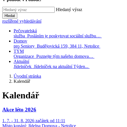
Hledaný výraz
Hledat
rozšířené vyhledávání
Pečovatelská
služba
Posláním je poskytovat sociální službu…
Domov
pro Seniory
Budějovická 159, 384 11, Netolice
TÝM
Organizace
Poznejte tým našeho domova…
Aktuální
Jídelníček
Jídelníček na aktuální Týden...
Úvodní stránka
Kalendář
Kalendář
Akce léto 2026
1. 7. - 31. 8. 2026 začátek od 11:11
Místo konání:
Jídelna Domova - Netolice