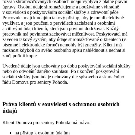
rozsah shromažďovaných osobních údajů vyplývá z platné právní
úpravy. Osobní údaje shromažďujeme a používáme výhradně
v souvislosti s poskytováním sociální služby a zdravotní péče.
Pracovníci mají k údajům takový přístup, aby je mohli efektivně
využívat, a jsou poučeni o pravidlech zacházení s osobními
a citlivými údaji klientů, která jsou povinni dodržovat. Každý
pracovník má povinnost zachovávat mlčenlivost. Poskytovatel má
zaveden takový systém, aby údaje shromažďované o klientech (v
písemné i elektronické formě) nemohly být zneužity. Klient má
možnost kdykoli do svého osobního spisu nahlédnout a nechat si
z něj pořídit kopie.
Uvedené údaje jsou uchovány po dobu poskytování sociální služby
nebo do odvolání daného souhlasu. Po ukončení poskytování
sociální služby jsou údaje uchovány dle spisového a skartačního
řádu Domova pro seniory Pohoda.
Práva klientů v souvislosti s ochranou osobních
údajů
Klient Domova pro seniory Pohoda má právo:
na přístup k osobním údajům