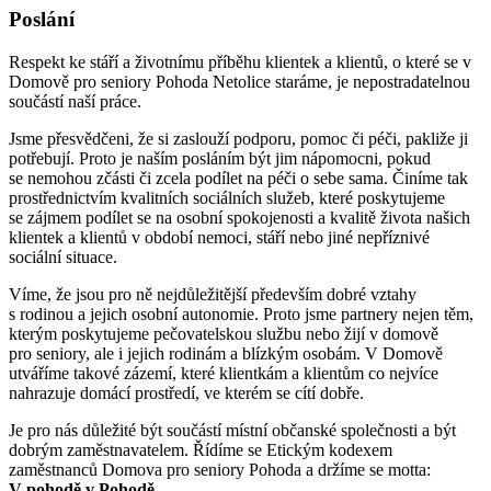
Poslání
Respekt ke stáří a životnímu příběhu klientek a klientů, o které se v
Domově pro seniory Pohoda Netolice staráme, je nepostradatelnou
součástí naší práce.
Jsme přesvědčeni, že si zaslouží podporu, pomoc či péči, pakliže ji
potřebují. Proto je naším posláním být jim nápomocni, pokud
se nemohou zčásti či zcela podílet na péči o sebe sama. Činíme tak
prostřednictvím kvalitních sociálních služeb, které poskytujeme
se zájmem podílet se na osobní spokojenosti a kvalitě života našich
klientek a klientů v období nemoci, stáří nebo jiné nepříznivé
sociální situace.
Víme, že jsou pro ně nejdůležitější především dobré vztahy
s rodinou a jejich osobní autonomie. Proto jsme partnery nejen těm,
kterým poskytujeme pečovatelskou službu nebo žijí v domově
pro seniory, ale i jejich rodinám a blízkým osobám. V Domově
utváříme takové zázemí, které klientkám a klientům co nejvíce
nahrazuje domácí prostředí, ve kterém se cítí dobře.
Je pro nás důležité být součástí místní občanské společnosti a být
dobrým zaměstnavatelem. Řídíme se Etickým kodexem
zaměstnanců Domova pro seniory Pohoda a držíme se motta:
V pohodě v Pohodě.