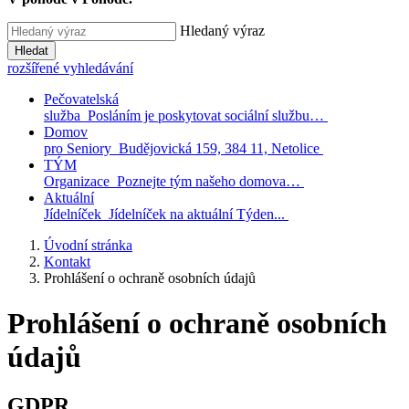
Hledaný výraz
Hledat
rozšířené vyhledávání
Pečovatelská
služba
Posláním je poskytovat sociální službu…
Domov
pro Seniory
Budějovická 159, 384 11, Netolice
TÝM
Organizace
Poznejte tým našeho domova…
Aktuální
Jídelníček
Jídelníček na aktuální Týden...
Úvodní stránka
Kontakt
Prohlášení o ochraně osobních údajů
Prohlášení o ochraně osobních
údajů
GDPR