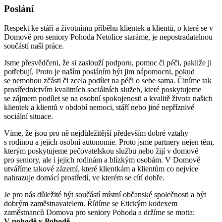
Poslání
Respekt ke stáří a životnímu příběhu klientek a klientů, o které se v
Domově pro seniory Pohoda Netolice staráme, je nepostradatelnou
součástí naší práce.
Jsme přesvědčeni, že si zaslouží podporu, pomoc či péči, pakliže ji
potřebují. Proto je naším posláním být jim nápomocni, pokud
se nemohou zčásti či zcela podílet na péči o sebe sama. Činíme tak
prostřednictvím kvalitních sociálních služeb, které poskytujeme
se zájmem podílet se na osobní spokojenosti a kvalitě života našich
klientek a klientů v období nemoci, stáří nebo jiné nepříznivé
sociální situace.
Víme, že jsou pro ně nejdůležitější především dobré vztahy
s rodinou a jejich osobní autonomie. Proto jsme partnery nejen těm,
kterým poskytujeme pečovatelskou službu nebo žijí v domově
pro seniory, ale i jejich rodinám a blízkým osobám. V Domově
utváříme takové zázemí, které klientkám a klientům co nejvíce
nahrazuje domácí prostředí, ve kterém se cítí dobře.
Je pro nás důležité být součástí místní občanské společnosti a být
dobrým zaměstnavatelem. Řídíme se Etickým kodexem
zaměstnanců Domova pro seniory Pohoda a držíme se motta:
V pohodě v Pohodě.