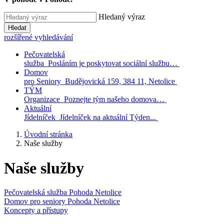
Hledaný výraz
Hledat
rozšířené vyhledávání
Pečovatelská
služba
Posláním je poskytovat sociální službu…
Domov
pro Seniory
Budějovická 159, 384 11, Netolice
TÝM
Organizace
Poznejte tým našeho domova…
Aktuální
Jídelníček
Jídelníček na aktuální Týden...
Úvodní stránka
Naše služby
Naše služby
Pečovatelská služba Pohoda Netolice
Domov pro seniory Pohoda Netolice
Koncepty a přístupy