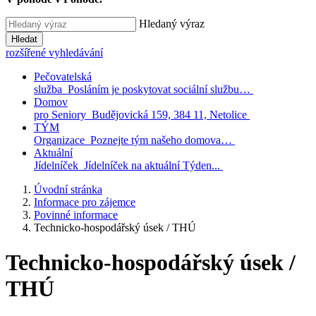
Hledaný výraz
Hledat
rozšířené vyhledávání
Pečovatelská
služba
Posláním je poskytovat sociální službu…
Domov
pro Seniory
Budějovická 159, 384 11, Netolice
TÝM
Organizace
Poznejte tým našeho domova…
Aktuální
Jídelníček
Jídelníček na aktuální Týden...
Úvodní stránka
Informace pro zájemce
Povinné informace
Technicko-hospodářský úsek / THÚ
Technicko-hospodářský úsek /
THÚ