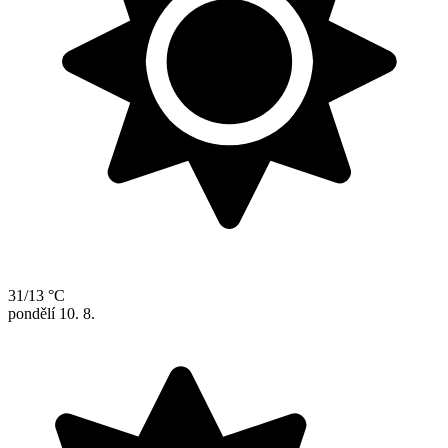
31/13 °C
pondělí
10. 8.