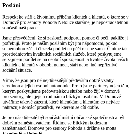
Poslání
Respekt ke stáří a životnímu příběhu klientek a klientů, o které se v
Domově pro seniory Pohoda Netolice staráme, je nepostradatelnou
součástí naší práce.
Jsme přesvědčeni, že si zaslouží podporu, pomoc či péči, pakliže ji
potřebují. Proto je naším posláním být jim nápomocni, pokud
se nemohou zčásti či zcela podílet na péči o sebe sama. Činíme tak
prostřednictvím kvalitních sociálních služeb, které poskytujeme
se zájmem podílet se na osobní spokojenosti a kvalitě života našich
klientek a klientů v období nemoci, stáří nebo jiné nepříznivé
sociální situace.
Víme, že jsou pro ně nejdůležitější především dobré vztahy
s rodinou a jejich osobní autonomie. Proto jsme partnery nejen těm,
kterým poskytujeme pečovatelskou službu nebo žijí v domově
pro seniory, ale i jejich rodinám a blízkým osobám. V Domově
utváříme takové zázemí, které klientkám a klientům co nejvíce
nahrazuje domácí prostředí, ve kterém se cítí dobře.
Je pro nás důležité být součástí místní občanské společnosti a být
dobrým zaměstnavatelem. Řídíme se Etickým kodexem
zaměstnanců Domova pro seniory Pohoda a držíme se motta:
V pohodě v Pohodě.